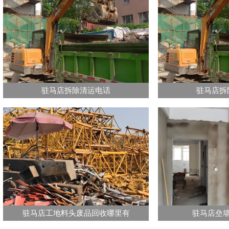
驻马店拆除清运电话
驻马店拆
驻马店工地料头废品回收哪里有
驻马店垒